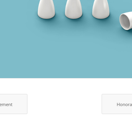
cement
Honora