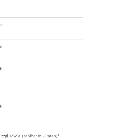
e
e
e
e
€ zzgl. MwSt. (zahlbar in 2 Raten)*